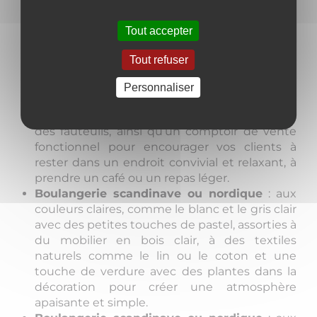
le noir et le rouille, complétés avec des
étagères en métal, des comptoirs en béton
Tout accepter
ou en métal avec une touche d’objets
vintages dans la décoration pour une
Tout refuser
atmosphère urbaine et tendance.
Boulangerie café
: un mélange de style
Personnaliser
traditionnel et moderne, avec du mobilier
confortable tel que des tables, des chaises et
des fauteuils, ainsi qu’un comptoir de vente
fonctionnel pour encourager vos clients à
rester dans un endroit convivial et relaxant, à
prendre un café ou un repas léger.
Boulangerie scandinave ou nordique
: aux
couleurs claires, comme le blanc et le gris clair
avec des petites touches de pastel, assorties à
du mobilier en bois clair, à des textiles
naturels comme le lin ou le coton et une
touche de verdure avec des plantes dans la
décoration pour créer une atmosphère
apaisante et simple.